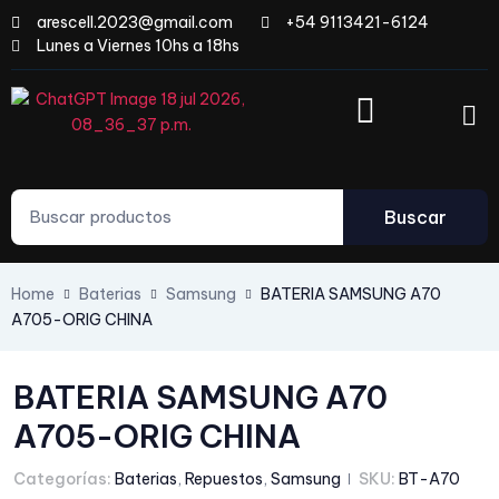
arescell.2023@gmail.com
+54 9113421-6124
Lunes a Viernes 10hs a 18hs
Buscar
Home
Baterias
Samsung
BATERIA SAMSUNG A70
A705-ORIG CHINA
BATERIA SAMSUNG A70
A705-ORIG CHINA
Categorías:
Baterias
,
Repuestos
,
Samsung
SKU:
BT-A70