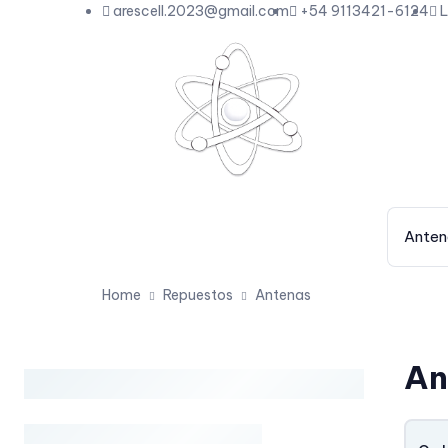
arescell.2023@gmail.com
+54 9113421-6124
L
Anten
Home
Repuestos
Antenas
An