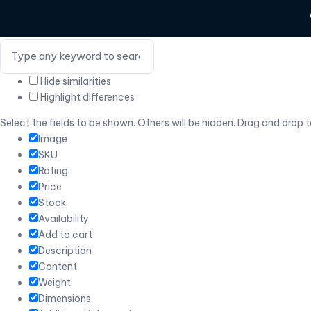
Hide similarities
Highlight differences
Select the fields to be shown. Others will be hidden. Drag and drop t
Image
SKU
Rating
Price
Stock
Availability
Add to cart
Description
Content
Weight
Dimensions