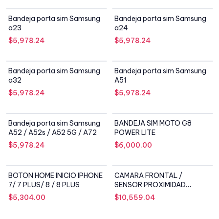
Bandeja porta sim Samsung
Bandeja porta sim Samsung
a23
a24
$
5,978.24
$
5,978.24
Bandeja porta sim Samsung
Bandeja porta sim Samsung
a32
A51
$
5,978.24
$
5,978.24
Bandeja porta sim Samsung
BANDEJA SIM MOTO G8
A52 / A52s / A52 5G / A72
POWER LITE
$
5,978.24
$
6,000.00
BOTON HOME INICIO IPHONE
CAMARA FRONTAL /
7/ 7 PLUS/ 8 / 8 PLUS
SENSOR PROXIMIDAD
IPHONE 7G
$
5,304.00
$
10,559.04