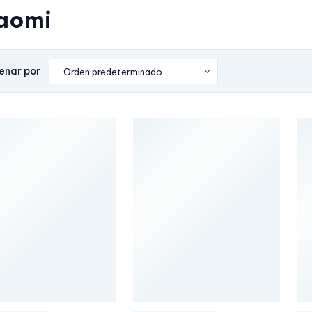
aomi
enar por