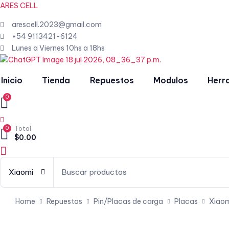
ARES CELL
arescell.2023@gmail.com
+54 9113421-6124
Lunes a Viernes 10hs a 18hs
Inicio
Tienda
Repuestos
Modulos
Herr
0
0
Total
$
0.00
Menu
Xiaomi
Home
Repuestos
Pin/Placas de carga
Placas
Xiao