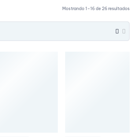
Mostrando 1–16 de 26 resultados
grid
list
button
butt