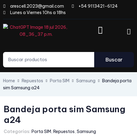
arescell.2023@gmail.com
+54 9113421-6124
Lunes a Viernes 10hs a 18hs
Buscar
Home
Repuestos
Porta SIM
Samsung
Bandeja porta
sim Samsung a24
Bandeja porta sim Samsung
a24
Categorías:
Porta SIM
,
Repuestos
,
Samsung