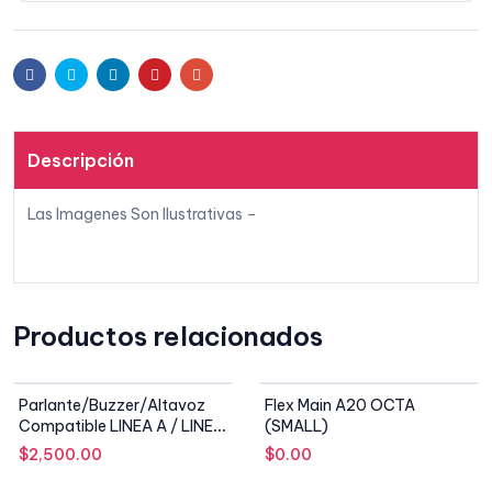
Facebook
Twitter
Linkedin
Pinterest
Email
Descripción
Las Imagenes Son Ilustrativas –
Productos relacionados
SIN STOCK
Parlante/Buzzer/Altavoz
Flex Main A20 OCTA
Compatible LINEA A / LINEA
(SMALL)
J
$
2,500.00
$
0.00