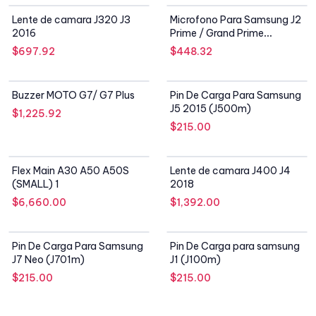
SIN STOCK
SIN STOCK
Lente de camara J320 J3
Microfono Para Samsung J2
2016
Prime / Grand Prime
(g530/g532)
$
697.92
$
448.32
SIN STOCK
SIN STOCK
Buzzer MOTO G7/ G7 Plus
Pin De Carga Para Samsung
J5 2015 (J500m)
$
1,225.92
$
215.00
SIN STOCK
Flex Main A30 A50 A50S
Lente de camara J400 J4
(SMALL) 1
2018
$
6,660.00
$
1,392.00
SIN STOCK
SIN STOCK
Pin De Carga Para Samsung
Pin De Carga para samsung
J7 Neo (J701m)
J1 (J100m)
$
215.00
$
215.00