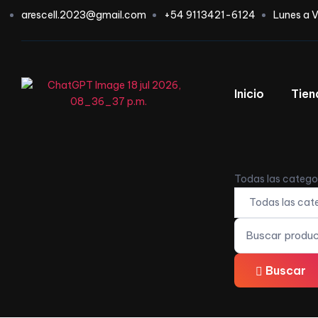
arescell.2023@gmail.com
+54 9113421-6124
Lunes a V
Inicio
Tien
Todas las catego
Buscar