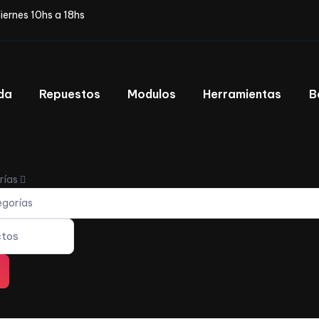
iernes 10hs a 18hs
da
Repuestos
Modulos
Herramientas
B
rías