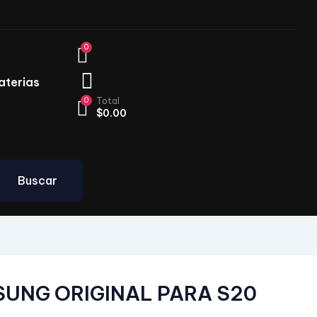
0
aterias
0
Total
$
0.00
Buscar
SUNG ORIGINAL PARA S20