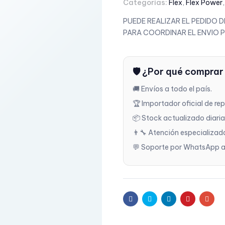
Categorías:
Flex
,
Flex Power
PUEDE REALIZAR EL PEDIDO
PARA COORDINAR EL ENVIO 
🛡️ ¿Por qué comprar
🚚 Envíos a todo el país.
🏆 Importador oficial de re
📦 Stock actualizado diari
👨‍🔧 Atención especializad
💬 Soporte por WhatsApp a
Facebook
Twitter
Linkedin
Pinterest
Emai