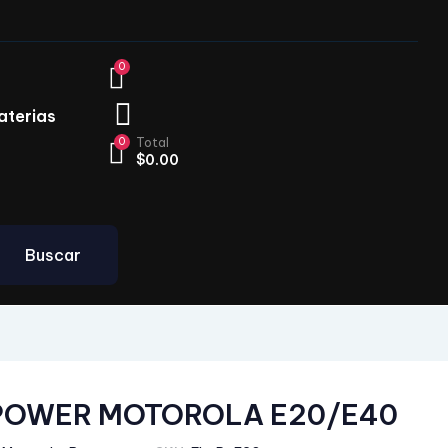
0
aterias
0
Total
$
0.00
Buscar
POWER MOTOROLA E20/E40