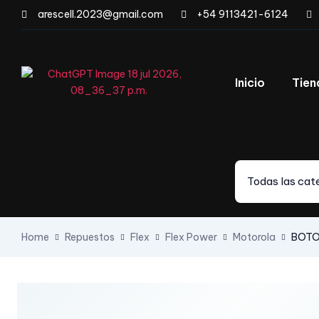
arescell.2023@gmail.com
+54 9113421-6124
Inicio
Tien
Todas las cat
Home
Repuestos
Flex
Flex Power
Motorola
BOTO