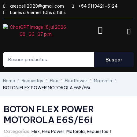
arescell.2023@gmail.com
+54 9113421-6124
Lunes a Viernes 10hs a 18hs
Buscar
Home
Repuestos
Flex
Flex Power
Motorola
BOTON FLEX POWER MOTOROLA E6S/E6i
BOTON FLEX POWER
MOTOROLA E6S/E6i
Categorías:
Flex
,
Flex Power
,
Motorola
,
Repuestos