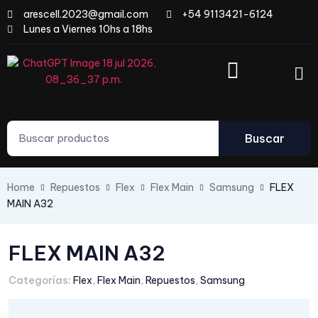
arescell.2023@gmail.com
+54 9113421-6124
Lunes a Viernes 10hs a 18hs
Buscar
Home
Repuestos
Flex
Flex Main
Samsung
FLEX
MAIN A32
FLEX MAIN A32
Categorías:
Flex
,
Flex Main
,
Repuestos
,
Samsung