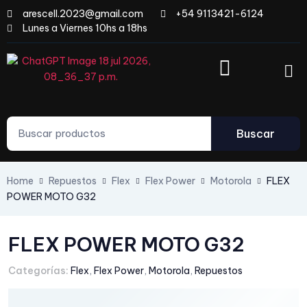
arescell.2023@gmail.com
+54 9113421-6124
Lunes a Viernes 10hs a 18hs
Buscar
Home
Repuestos
Flex
Flex Power
Motorola
FLEX
POWER MOTO G32
FLEX POWER MOTO G32
Categorías:
Flex
,
Flex Power
,
Motorola
,
Repuestos