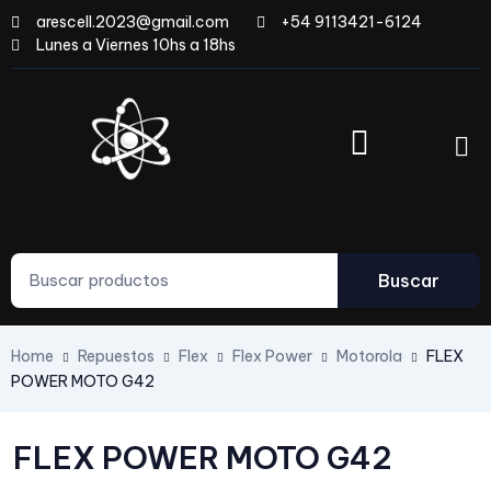
arescell.2023@gmail.com
+54 9113421-6124
Lunes a Viernes 10hs a 18hs
Buscar
Home
Repuestos
Flex
Flex Power
Motorola
FLEX
POWER MOTO G42
FLEX POWER MOTO G42