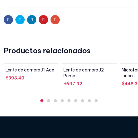
Facebook
Twitter
Linkedin
Pinterest
Email
Productos relacionados
SIN STOCK
SIN STOCK
Lente de camara J1 Ace
Lente de camara J2
Microf
Prime
Linea J
$
398.40
$
697.92
$
448.3