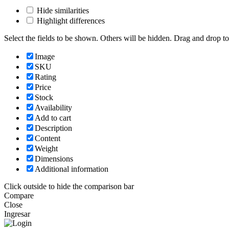
Hide similarities
Highlight differences
Select the fields to be shown. Others will be hidden. Drag and drop to
Image
SKU
Rating
Price
Stock
Availability
Add to cart
Description
Content
Weight
Dimensions
Additional information
Click outside to hide the comparison bar
Compare
Close
Ingresar