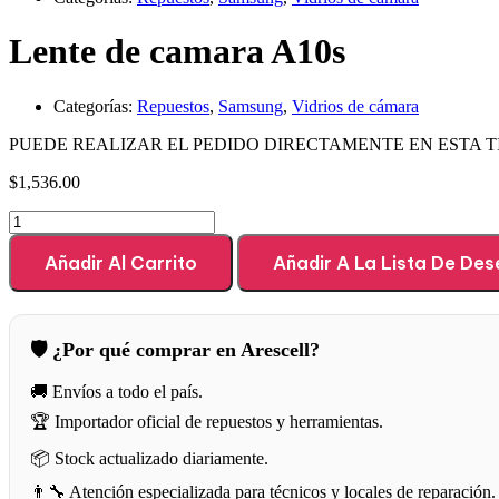
Lente de camara A10s
Categorías:
Repuestos
,
Samsung
,
Vidrios de cámara
PUEDE REALIZAR EL PEDIDO DIRECTAMENTE EN ESTA 
$
1,536.00
Añadir Al Carrito
Añadir A La Lista De De
🛡️ ¿Por qué comprar en Arescell?
🚚 Envíos a todo el país.
🏆 Importador oficial de repuestos y herramientas.
📦 Stock actualizado diariamente.
👨‍🔧 Atención especializada para técnicos y locales de reparación.