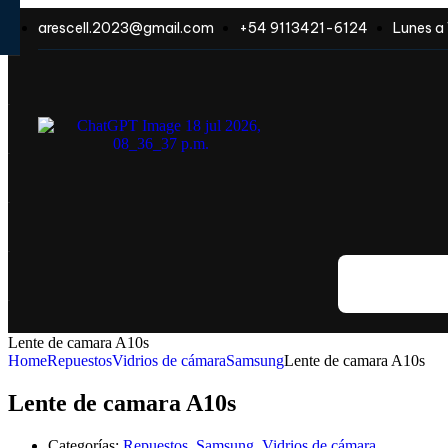
arescell.2023@gmail.com
+54 9113421-6124
Lunes a 
Todas las categ
Lente de camara A10s
Home
Repuestos
Vidrios de cámara
Samsung
Lente de camara A10s
Lente de camara A10s
Categorías:
Repuestos
,
Samsung
,
Vidrios de cámara