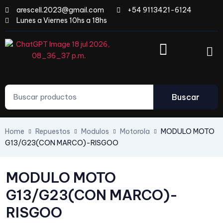
arescell.2023@gmail.com
+54 9113421-6124
Lunes a Viernes 10hs a 18hs
Buscar
Home
Repuestos
Modulos
Motorola
MODULO MOTO
G13/G23(CON MARCO)-RISGOO
MODULO MOTO
G13/G23(CON MARCO)-
RISGOO