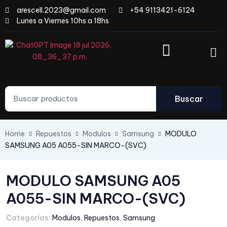
arescell.2023@gmail.com
+54 9113421-6124
Lunes a Viernes 10hs a 18hs
Buscar
Home
Repuestos
Modulos
Samsung
MODULO
SAMSUNG A05 A055-SIN MARCO-(SVC)
MODULO SAMSUNG A05
A055-SIN MARCO-(SVC)
Categorías:
Modulos
,
Repuestos
,
Samsung