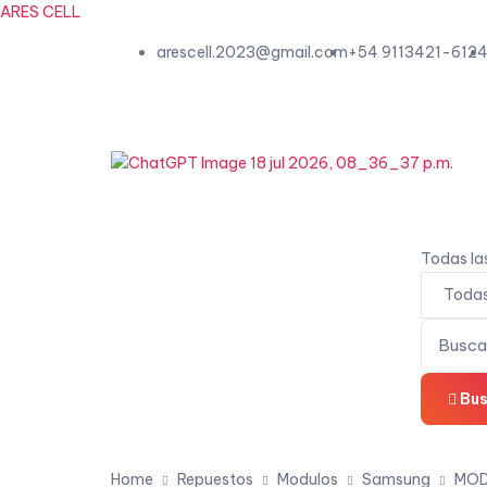
ARES CELL
arescell.2023@gmail.com
+54 9113421-612
Todas la
Bus
Home
Repuestos
Modulos
Samsung
MOD