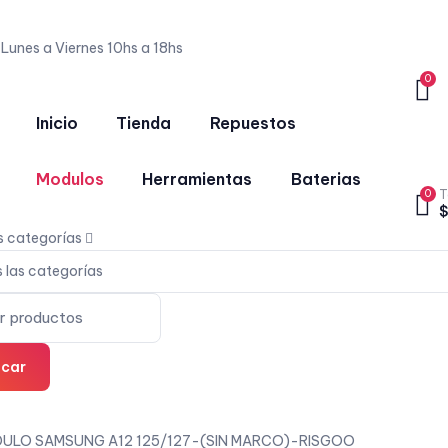
4
Lunes a Viernes 10hs a 18hs
0
Inicio
Tienda
Repuestos
Modulos
Herramientas
Baterias
0
T
$
s categorías
car
ULO SAMSUNG A12 125/127-(SIN MARCO)-RISGOO