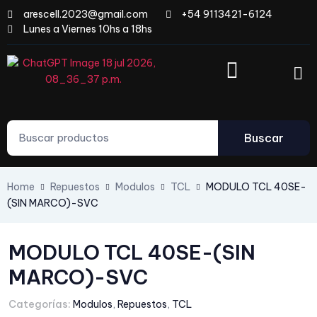
arescell.2023@gmail.com
+54 9113421-6124
Lunes a Viernes 10hs a 18hs
Buscar
Home
Repuestos
Modulos
TCL
MODULO TCL 40SE-
(SIN MARCO)-SVC
MODULO TCL 40SE-(SIN
MARCO)-SVC
Categorías:
Modulos
,
Repuestos
,
TCL