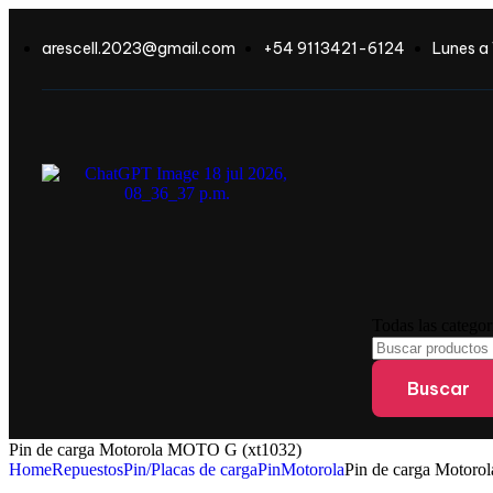
arescell.2023@gmail.com
+54 9113421-6124
Lunes a 
Todas las catego
Buscar
Pin de carga Motorola MOTO G (xt1032)
Home
Repuestos
Pin/Placas de carga
Pin
Motorola
Pin de carga Motor