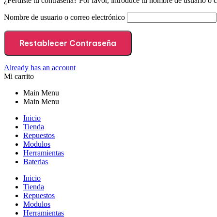
¿Perdiste tu contraseña? Por favor, introduce tu nombre de usuario o c
Nombre de usuario o correo electrónico
Restablecer Contraseña
Already has an account
Mi carrito
Main Menu
Main Menu
Inicio
Tienda
Repuestos
Modulos
Herramientas
Baterias
Inicio
Tienda
Repuestos
Modulos
Herramientas