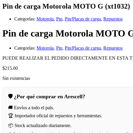
Pin de carga Motorola MOTO G (xt1032)
Categorías:
Motorola
,
Pin
,
Pin/Placas de carga
,
Repuestos
Pin de carga Motorola MOTO G
Categorías:
Motorola
,
Pin
,
Pin/Placas de carga
,
Repuestos
PUEDE REALIZAR EL PEDIDO DIRECTAMENTE EN ESTA 
$
215.00
Sin existencias
🛡️ ¿Por qué comprar en Arescell?
🚚 Envíos a todo el país.
🏆 Importador oficial de repuestos y herramientas.
📦 Stock actualizado diariamente.