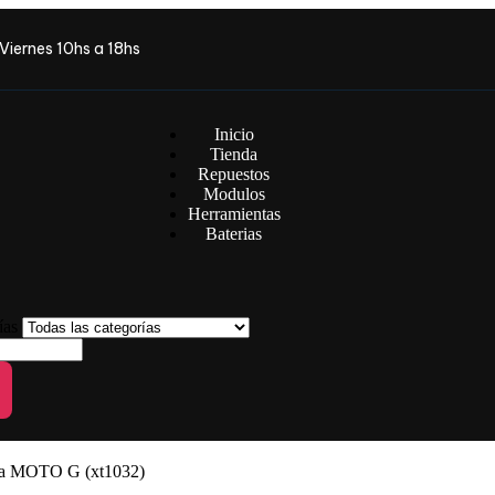
Viernes 10hs a 18hs
Inicio
Tienda
Repuestos
Modulos
Herramientas
Baterias
rías
ola MOTO G (xt1032)