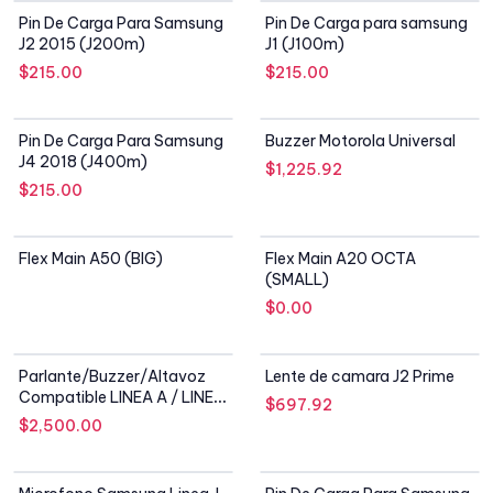
SIN STOCK
SIN STOCK
Pin De Carga Para Samsung
Pin De Carga para samsung
J2 2015 (J200m)
J1 (J100m)
$
215.00
$
215.00
SIN STOCK
SIN STOCK
Pin De Carga Para Samsung
Buzzer Motorola Universal
J4 2018 (J400m)
$
1,225.92
$
215.00
SIN STOCK
SIN STOCK
Flex Main A50 (BIG)
Flex Main A20 OCTA
(SMALL)
$
0.00
SIN STOCK
Parlante/Buzzer/Altavoz
Lente de camara J2 Prime
Compatible LINEA A / LINEA
$
697.92
J
$
2,500.00
SIN STOCK
SIN STOCK