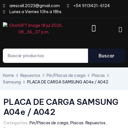
arescell.2023@gmail.com
+54 9113421-6124
Lunes a Viernes 10hs a 18hs
Buscar
Home
Repuestos
Pin/Placas de carga
Placas
Samsung
PLACA DE CARGA SAMSUNG A04e / A042
PLACA DE CARGA SAMSUNG
A04e / A042
Categorías:
Pin/Placas de carga
,
Placas
,
Repuestos
,