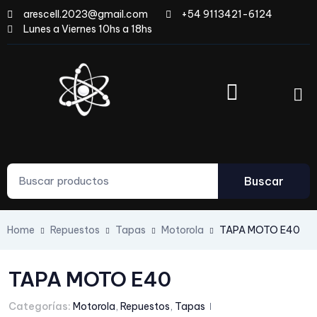
arescell.2023@gmail.com
+54 9113421-6124
Lunes a Viernes 10hs a 18hs
Buscar
Home
Repuestos
Tapas
Motorola
TAPA MOTO E40
TAPA MOTO E40
Categorías:
Motorola
,
Repuestos
,
Tapas