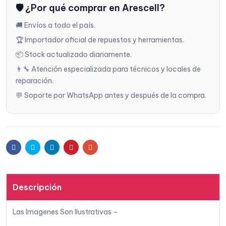
🛡️ ¿Por qué comprar en Arescell?
r a la
🚚 Envíos a todo el país.
lista
🏆 Importador oficial de repuestos y herramientas.
📦 Stock actualizado diariamente.
de
👨‍🔧 Atención especializada para técnicos y locales de
reparación.
deseo
💬 Soporte por WhatsApp antes y después de la compra.
s
Facebook
Twitter
Linkedin
Pinterest
Email
Descripción
Las Imagenes Son Ilustrativas –