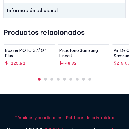
Información adicional
Productos relacionados
SIN STOCK
SIN STOCK
Buzzer MOTO G7/ G7
Microfono Samsung
Pin De 
Plus
Linea J
Samsun
(J710m
$
1,225.92
$
448.32
$
215.0
Términos y condiciones
|
Políticas de privacidad