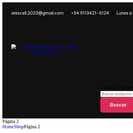
arescell.2023@gmail.com
+54 9113421-6124
Lunes a 
Todas las catego
Buscar
Página 2
Home
Shop
Página 2