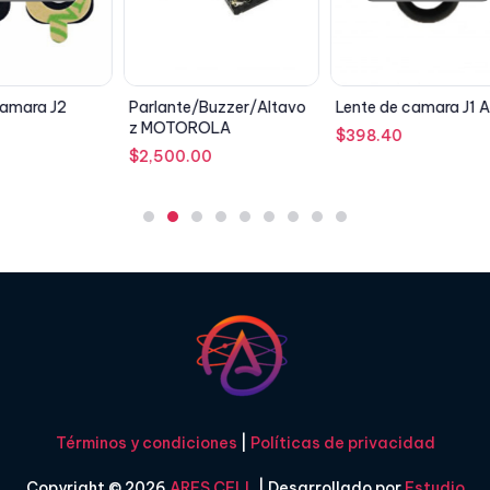
Parlante/Buzzer/Altavo
Lente de camara J1 Ace
Pin De 
z MOTOROLA
Samsun
$
398.40
(J701m
$
2,500.00
$
215.0
Términos y condiciones
|
Políticas de privacidad
Copyright © 2026
ARES CELL
| Desarrollado por
Estudio