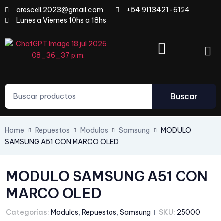
arescell.2023@gmail.com
+54 9113421-6124
Lunes a Viernes 10hs a 18hs
Buscar
Home
Repuestos
Modulos
Samsung
MODULO
SAMSUNG A51 CON MARCO OLED
MODULO SAMSUNG A51 CON
MARCO OLED
Categorías:
Modulos
,
Repuestos
,
Samsung
SKU:
25000