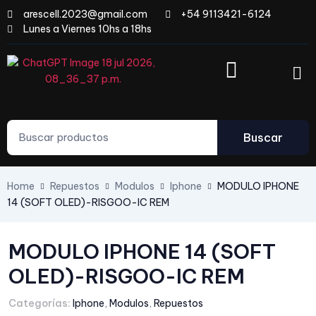
arescell.2023@gmail.com
+54 9113421-6124
Lunes a Viernes 10hs a 18hs
Buscar
Home
Repuestos
Modulos
Iphone
MODULO IPHONE
14 (SOFT OLED)-RISGOO-IC REM
MODULO IPHONE 14 (SOFT
OLED)-RISGOO-IC REM
Categorías:
Iphone
,
Modulos
,
Repuestos