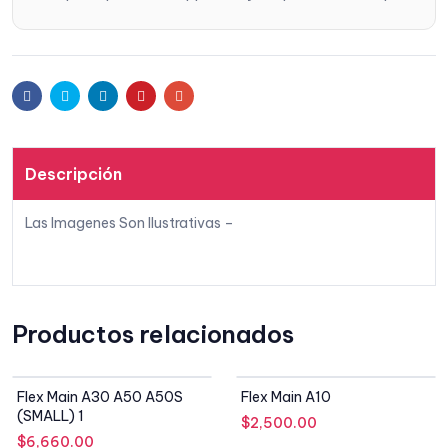
Facebook
Twitter
Linkedin
Pinterest
Email
Descripción
Las Imagenes Son Ilustrativas –
Productos relacionados
SIN STOCK
SIN STOCK
Flex Main A30 A50 A50S
Flex Main A10
(SMALL) 1
$
2,500.00
$
6,660.00