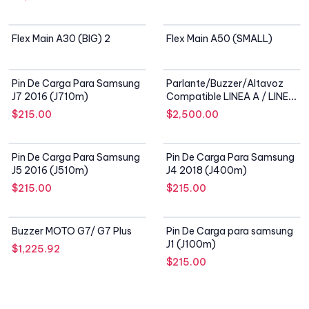
SIN STOCK
SIN STOCK
Flex Main A30 (BIG) 2
Flex Main A50 (SMALL)
SIN STOCK
Pin De Carga Para Samsung
Parlante/Buzzer/Altavoz
J7 2016 (J710m)
Compatible LINEA A / LINEA
J
$
215.00
$
2,500.00
SIN STOCK
SIN STOCK
Pin De Carga Para Samsung
Pin De Carga Para Samsung
J5 2016 (J510m)
J4 2018 (J400m)
$
215.00
$
215.00
SIN STOCK
SIN STOCK
Buzzer MOTO G7/ G7 Plus
Pin De Carga para samsung
J1 (J100m)
$
1,225.92
$
215.00