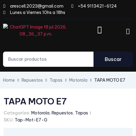
arescell.2023@gmail.com
+54 9113421-6124
Lunes a Viernes 10hs a 18hs
Buscar
Home
Repuestos
Tapas
Motorola
TAPA MOTO E7
TAPA MOTO E7
Categorías:
Motorola
,
Repuestos
,
Tapas
SKU:
Tap-Mot-E7-G