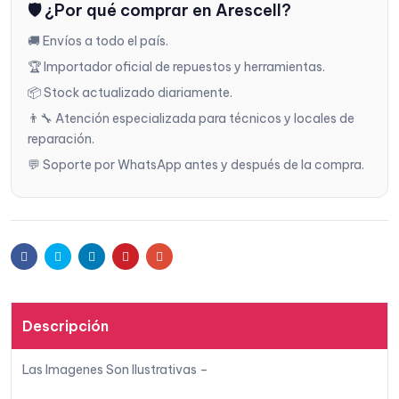
🛡️ ¿Por qué comprar en Arescell?
r a la
🚚 Envíos a todo el país.
lista
🏆 Importador oficial de repuestos y herramientas.
📦 Stock actualizado diariamente.
de
👨‍🔧 Atención especializada para técnicos y locales de
reparación.
deseo
💬 Soporte por WhatsApp antes y después de la compra.
s
Facebook
Twitter
Linkedin
Pinterest
Email
Descripción
Las Imagenes Son Ilustrativas –