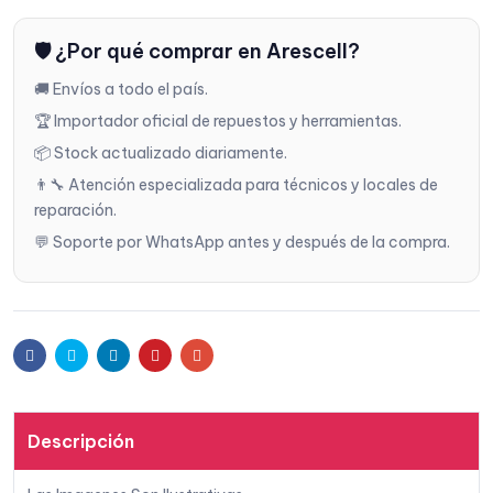
Añadi
🛡️ ¿Por qué comprar en Arescell?
r a la
🚚 Envíos a todo el país.
lista
🏆 Importador oficial de repuestos y herramientas.
📦 Stock actualizado diariamente.
de
👨‍🔧 Atención especializada para técnicos y locales de
reparación.
deseo
💬 Soporte por WhatsApp antes y después de la compra.
s
Facebook
Twitter
Linkedin
Pinterest
Email
Descripción