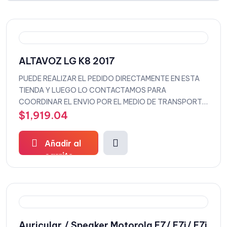
ALTAVOZ LG K8 2017
PUEDE REALIZAR EL PEDIDO DIRECTAMENTE EN ESTA
TIENDA Y LUEGO LO CONTACTAMOS PARA
COORDINAR EL ENVIO POR EL MEDIO DE TRANSPORTE
QUE DESEEE
$
1,919.04
Añadir al
carrito
Auricular / Speaker Motorola E7/ E7i/ E7i