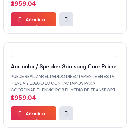
QUE DESEEE
$
959.04
Añadir al
carrito
Auricular/ Speaker Samsung Core Prime
PUEDE REALIZAR EL PEDIDO DIRECTAMENTE EN ESTA
TIENDA Y LUEGO LO CONTACTAMOS PARA
COORDINAR EL ENVIO POR EL MEDIO DE TRANSPORTE
QUE DESEEE
$
959.04
Añadir al
carrito