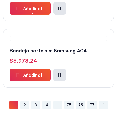
Añadir al
carrito
Bandeja porta sim Samsung A04
$
5,978.24
Añadir al
carrito
1
2
3
4
…
75
76
77